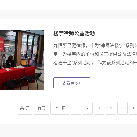
楼宇律师公益活动
九恒所吕健律师，作为“律师进楼宇”系
宇，为楼宇内的单位和员工提供公益法律
检进千企”系列活动。 作为该系列活动的一部分
共7页
首页
上一页
1
2
3
4
5
6