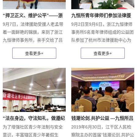
“捍卫正义、维护公平”——浙
九恒所青年律师们参加法律援
9月7日，法律援助受援人老孟带
9月2日至9月6日，浙江九恒律师
江九恒律师事务所吕健律师...
助公益活动
着一面鲜艳的锦旗，来到了浙江
事务所5名青年律师组成的公益团
九恒律师事务所，亲手交给了吕
队参加了杭州市法律援助中心为
健律师。老孟紧紧握着吕健律师
期一周的公益活动。在市民中心
的手，再三地表达了自己的感谢
的法律援助窗口，每位律师认真
之情，感谢吕健律师这大半年来
详尽地为每一位求助者提供现场
对他和他儿子小孟的帮助。老孟
法律咨询。虽然每天的咨询量大
的儿子小孟，因一时糊涂触犯了
到连喝口水的时间都没有，但求
刑法，被江干区...
助者对律师...
“法在身边，守法知礼，做遵纪
钱潮论剑.共护公益 ---九恒所吕
为了增强社区青少年法制与安全
2019年6月30日，江干区人民检
守法好少年” ——九恒所...
健参加江干区首届青...
意识，丰富辖区青少年暑假生
察院主办的首届“钱潮论剑.共护公