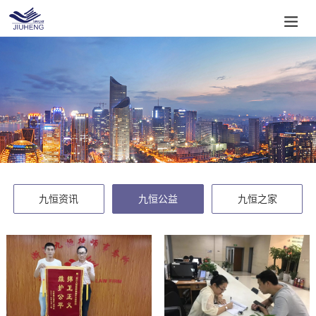
九恒资讯
九恒公益
九恒之家