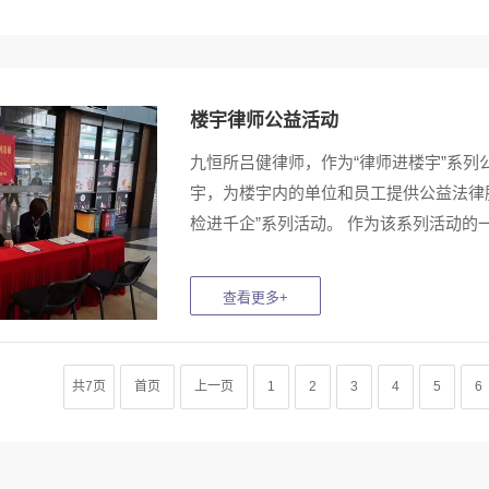
楼宇律师公益活动
九恒所吕健律师，作为“律师进楼宇”系
宇，为楼宇内的单位和员工提供公益法律
检进千企”系列活动。 作为该系列活动的一部分
共7页
首页
上一页
1
2
3
4
5
6