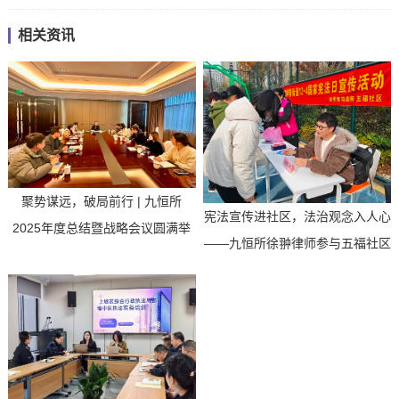
相关资讯
聚势谋远，破局前行 | 九恒所
宪法宣传进社区，法治观念入人心
2025年度总结暨战略会议圆满举
——九恒所徐翀律师参与五福社区
行
国家宪法日便民服务活...