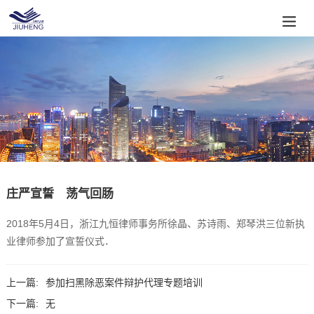
庄严宣誓 荡气回肠
2018年5月4日，浙江九恒律师事务所徐晶、苏诗雨、郑琴洪三位新执
业律师参加了宣誓仪式．
上一篇:
参加扫黑除恶案件辩护代理专题培训
下一篇:
无