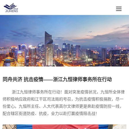
同舟共济 抗击疫情——浙江九恒律师事务所在行动
浙江九恒律师事务所在行动！面对突发疫情状况，九恒所全体律
师积极响应政府和江干区司法局的号召，为抗击疫情积极捐款，尽一
份爱心。九恒所主任、人大代表高尔文律师更是奔赴疫情防控一线，
配合辖区街道防疫、抗疫，全力以赴打赢疫情阻击战！