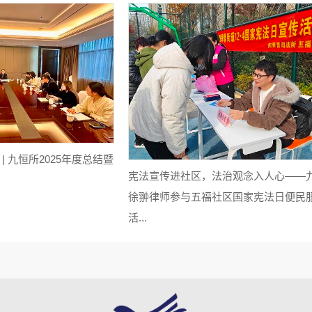
| 九恒所2025年度总结暨
宪法宣传进社区，法治观念入人心——
徐翀律师参与五福社区国家宪法日便民
活...